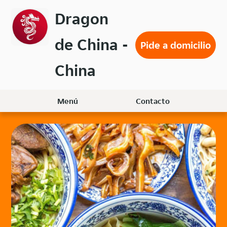
Volver
Dragon
al
menú
de China -
principal
Pide a domicilio
China
Menú
Contacto